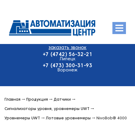
Menu
заказать звонок
О компании
+7 (4742) 56-32-21
Продукция
Липецк
+7 (473) 300-31-93
Оплата и доставка
Воронеж
Контакты
Главная
→
Продукция
→
Датчики
→
Сигнализаторы уровня, уровнемеры UWT
→
Уровнемеры UWT
→
Лотовые уровнемеры
→
NivoBob® 4000