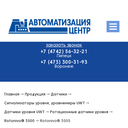
Menu
заказать звонок
О компании
+7 (4742) 56-32-21
Продукция
Липецк
+7 (473) 300-31-93
Оплата и доставка
Воронеж
Контакты
Главная
→
Продукция
→
Датчики
→
Сигнализаторы уровня, уровнемеры UWT
→
Датчики уровня UWT
→
Ротационные датчики уровня
→
Rotonivo® 3000
→
Rotonivo® 3005