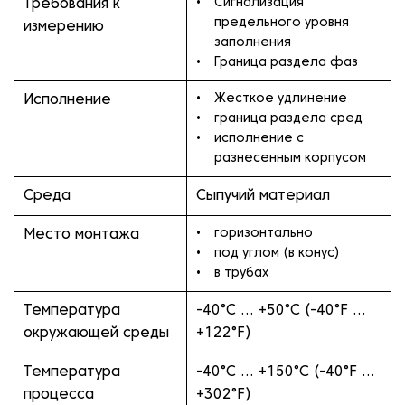
Сигнализация
Требования к
предельного уровня
измерению
заполнения
Граница раздела фаз
Жесткое удлинение
Исполнение
граница раздела сред
исполнение с
разнесенным корпусом
Среда
Сыпучий материал
горизонтально
Место монтажа
под углом (в конус)
в трубах
Температура
-40°C … +50°C (-40°F …
окружающей среды
+122°F)
Температура
-40°C … +150°C (-40°F …
процесса
+302°F)