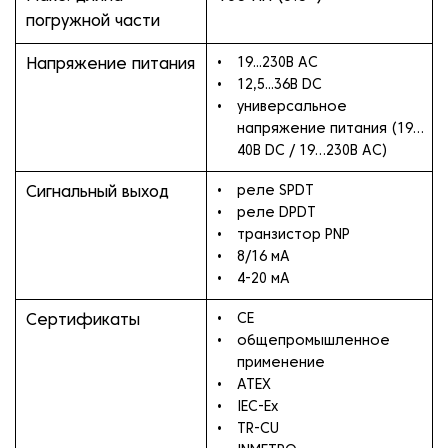
погружной части
19...230B AC
Напряжение питания
12,5...36B DC
универсальное
напряжение питания (19…
40В DC / 19…230В AC)
реле SPDT
Сигнальный выход
реле DPDT
транзистор PNP
8/16 мА
4-20 мА
CE
Сертификаты
общепромышленное
применение
ATEX
IEC-Ex
TR-CU