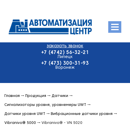
Menu
заказать звонок
О компании
+7 (4742) 56-32-21
Продукция
Липецк
+7 (473) 300-31-93
Оплата и доставка
Воронеж
Контакты
Главная
→
Продукция
→
Датчики
→
Сигнализаторы уровня, уровнемеры UWT
→
Датчики уровня UWT
→
Вибрационные датчики уровня
→
Vibranivo® 5000
→
Vibranivo® - VN 5020