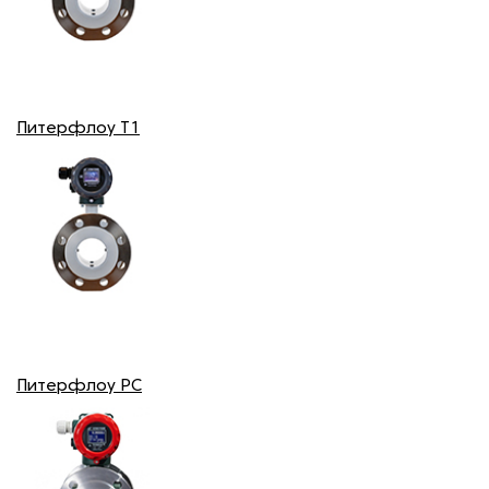
Питерфлоу T1
Питерфлоу РС