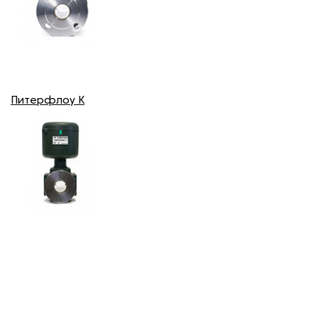
Питерфлоу К