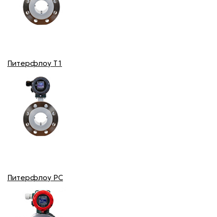
Питерфлоу T1
Питерфлоу РС